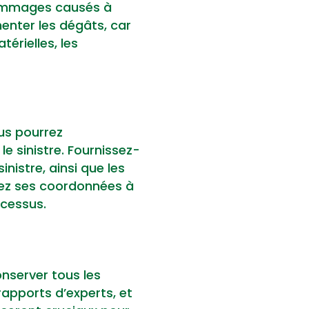
 dommages causés à
enter les dégâts, car
térielles, les
us pourrez
 sinistre. Fournissez-
inistre, ainsi que les
tez ses coordonnées à
ocessus.
onserver tous les
rapports d’experts, et