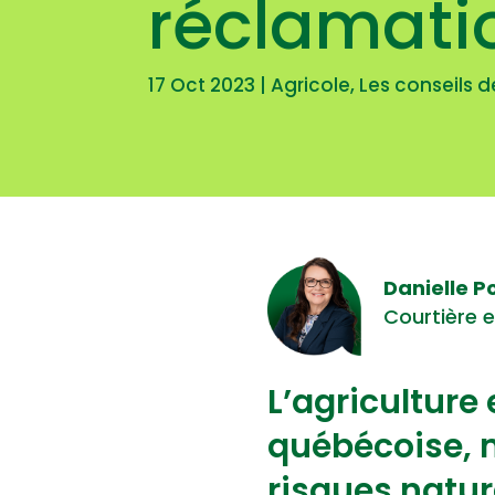
réclamati
17 Oct 2023
|
Agricole
,
Les conseils d
Danielle P
Courtière
L’agriculture
québécoise, m
risques natur