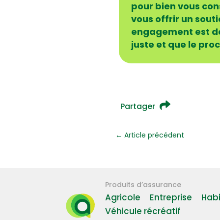
pour bien vous cons
vous offrir un sout
engagement est de
juste et que le pro
Partager
←
Article précédent
Produits d’assurance
Agricole
Entreprise
Habi
Véhicule récréatif