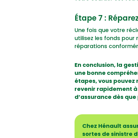
Étape 7 : Réparez
Une fois que votre réc
utilisez les fonds pour 
réparations conformém
En conclusion, la ges
une bonne compréhens
étapes, vous pouvez 
revenir rapidement à
d’assurance dès que p
Chez Hénault assur
sortes de sinistre