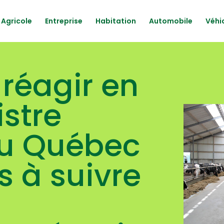
Agricole
Entreprise
Habitation
Automobile
Véhic
éagir en
istre
au Québec
s à suivre