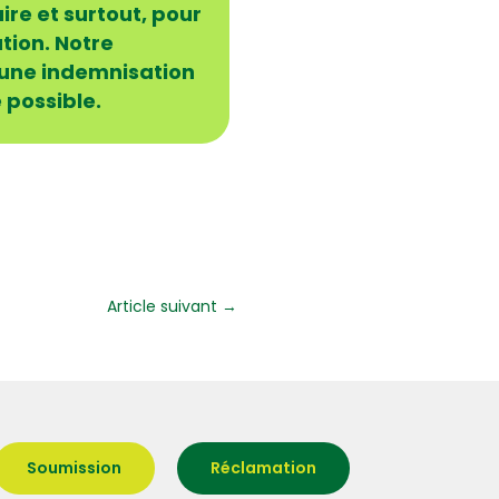
ire et surtout, pour
tion. Notre
 une indemnisation
 possible.
Article suivant
→
Soumission
Réclamation