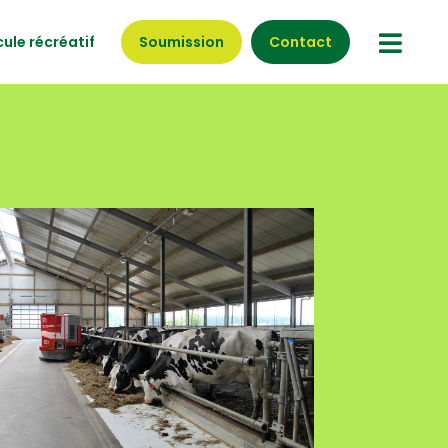
ule récréatif
Soumission
Contact