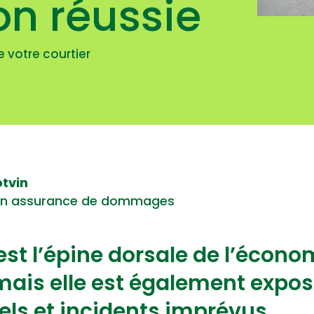
on réussie
e votre courtier
otvin
 en assurance de dommages
 est l’épine dorsale de l’écono
ais elle est également expos
els et incidents imprévus.