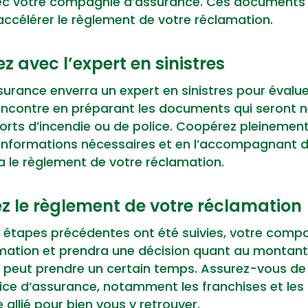
c votre compagnie d’assurance. Ces documents 
accélérer le règlement de votre réclamation.
z avec l’expert en sinistres
urance enverra un expert en sinistres pour éval
e rencontre en préparant les documents qui seron
orts d’incendie ou de police. Coopérez pleinemen
 informations nécessaires et en l’accompagnant d
a le règlement de votre réclamation.
ez le règlement de votre réclamation
s étapes précédentes ont été suivies, votre comp
mation et prendra une décision quant au montant 
a peut prendre un certain temps. Assurez-vous d
ice d’assurance, notamment les franchises et les 
 allié pour bien vous y retrouver.